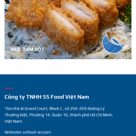
MỰC TẨM BỘT
Công ty TNHH SS Food Việt Nam
Tòa nhà Xi Grand Court, Block C, số 256-258 đường Lý
sear
Thường Kiệt, Phường 14, Quận 10, thành phố Hồ Chí Minh,
Việt Nam
Website: ssfood-vn.com