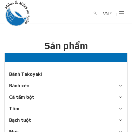
VN
search
Trang chủ
Sản phẩm
Mực
Mực tẩm bột
TRANG CHỦ
VỀ CHÚNG TÔI
Sản phẩm
SẢN PHẨM
CATALOG
Bánh Takoyaki
Bánh xèo
TIN TỨC
Cá tẩm bột
LIÊN HỆ
Tôm
0911 341 682
Hotline :
Bạch tuột
Mực