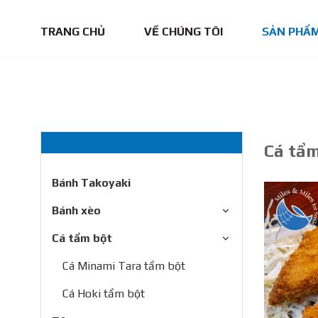
TRANG CHỦ
VỀ CHÚNG TÔI
SẢN PHẨ
Trang chủ
Sản phẩm
Cá tẩm bột
Cá tẩm
Bánh Takoyaki
Bánh xèo
Cá tẩm bột
Cá Minami Tara tẩm bột
Cá Hoki tẩm bột