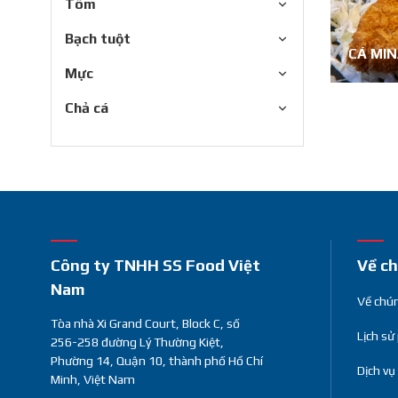
Tôm
Bạch tuột
CÁ MI
Mực
Chả cá
Công ty TNHH SS Food Việt
Về ch
Nam
Về chún
Tòa nhà Xi Grand Court, Block C, số
Lịch sử
256-258 đường Lý Thường Kiệt,
Phường 14, Quận 10, thành phố Hồ Chí
Dịch vụ
Minh, Việt Nam