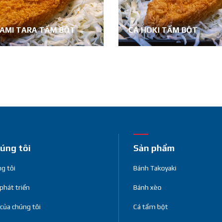
NAMI TARA TẨM BỘT
CÁ HOKI TẨM BỘT
úng tôi
Sản phẩm
g tôi
Bánh Takoyaki
 phát triển
Bánh xèo
 của chúng tôi
Cá tẩm bột